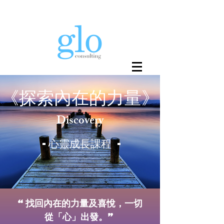
《探​索內在的力量》
Discovery
-心靈成長課程 -
“找回內在的力量及喜悅， 一切
從「心」出發。”